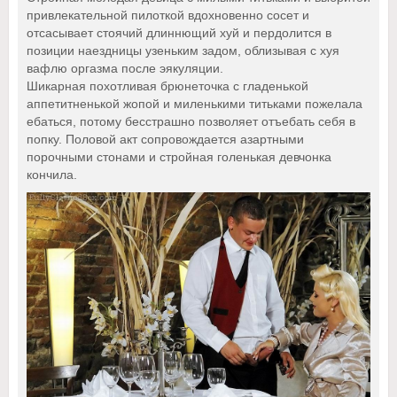
привлекательной пилоткой вдохновенно сосет и
отсасывает стоячий длиннющий хуй и пердолится в
позиции наездницы узеньким задом, облизывая с хуя
вафлю оргазма после эякуляции.
Шикарная похотливая брюнеточка с гладенькой
аппетитненькой жопой и миленькими титьками пожелала
ебаться, потому бесстрашно позволяет отъебать себя в
попку. Половой акт сопровождается азартными
порочными стонами и стройная голенькая девчонка
кончила.