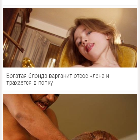
Богатая блонда варганит отсос члена и
трахается в попку