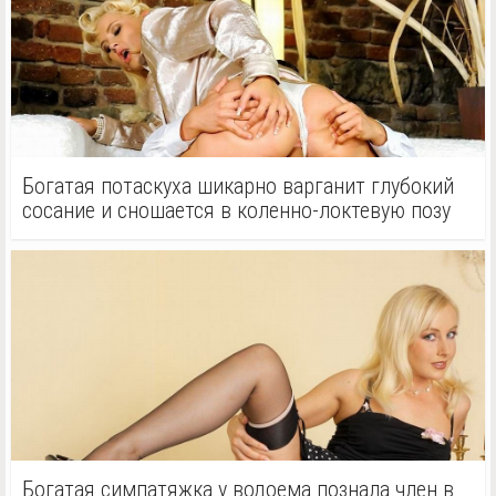
Богатая потаскуха шикарно варганит глубокий
сосание и сношается в коленно-локтевую позу
Богатая симпатяжка у водоема познала член в