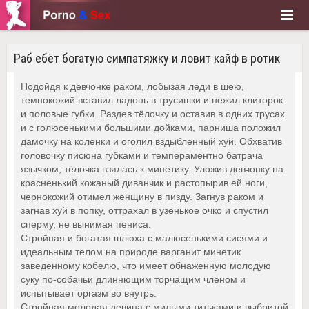
Раб ебёт богатую симпатяжку и ловит кайф в ротик
Подойдя к девчонке раком, лобызая леди в шею,
темнокожий вставил ладонь в трусишки и нежил клиторок
и половые губки. Раздев тёлочку и оставив в одних трусах
и с голюсенькими большими дойками, парниша положил
дамочку на коленки и оголил вздыбленный хуй. Обхватив
головочку писюна губками и темпераментно батрача
язычком, тёлочка взялась к минетику. Уложив девчонку на
красненький кожаный диванчик и растопырив ей ноги,
чернокожий отимел женщину в пизду. Загнув раком и
загнав хуй в попку, оттрахал в узенькое очко и спустил
сперму, не вынимая пениса.
Стройная и богатая шлюха с малюсенькими сисями и
идеальным телом на природе варганит минетик
заведенному кобелю, что имеет обнаженную молодую
суку по-собачьи длиннющим торчащим членом и
испытывает оргазм во внутрь.
Стройная молодая девица с милыми титьками и выбритой