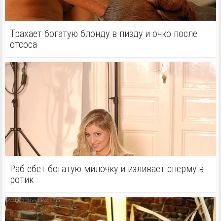
Трахает богатую блонду в пизду и очко после
отсоса
Раб ебёт богатую милочку и изливает сперму в
ротик