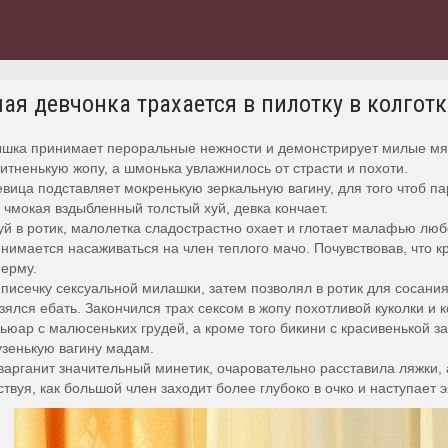
я девчонка трахается в пилотку в колготк
ка принимает пероральные нежности и демонстрирует милые мягк
тненькую жопу, а шмонька увлажнилось от страсти и похоти.
вица подставляет мокренькую зеркальную вагину, для того чтоб па
и чмокая вздыбленный толстый хуй, девка кончает.
й в ротик, малолетка сладострастно охает и глотает малафью люб
нимается насаживаться на член теплого мачо. Почувствовав, что к
ерму.
исечку сексуальной милашки, затем позволял в ротик для сосания
зялся ебать. Закончился трах сексом в жопу похотливой куколки и к
ьюар с малюсеньких грудей, а кроме того бикини с красивенькой 
узенькую вагину мадам.
арганит значительный минетик, очаровательно расставила ляжки, а
твуя, как большой член заходит более глубоко в очко и наступает э