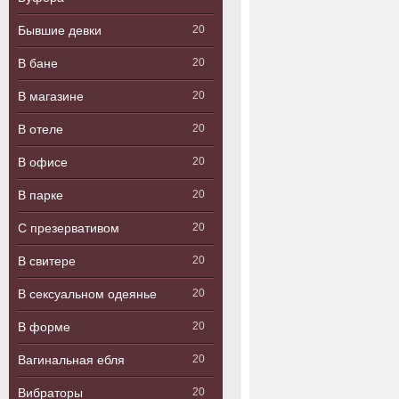
Бывшие девки
20
В бане
20
В магазине
20
В отеле
20
В офисе
20
В парке
20
С презервативом
20
В свитере
20
В сексуальном одеянье
20
В форме
20
Вагинальная ебля
20
Вибраторы
20