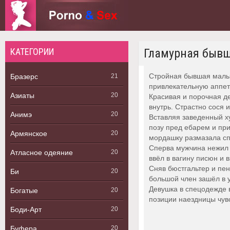
КАТЕГОРИИ
Гламурная бывша
Стройная бывшая малыш
Бразерс
21
привлекательную аппети
Азиаты
20
Красивая и порочная де
внутрь. Страстно сося 
Анимэ
20
Вставляя заведенный ху
позу пред ебарем и при
Армянское
20
мордашку размазала сп
Сперва мужчина нежил п
Атласное одеяние
20
ввёл в вагину писюн и в
Сняв бюстгальтер и пен
Би
20
большой член зашёл в 
Девушка в спецодежде в
Богатые
20
позиции наездницы чувс
Боди-Арт
20
Буфера
20