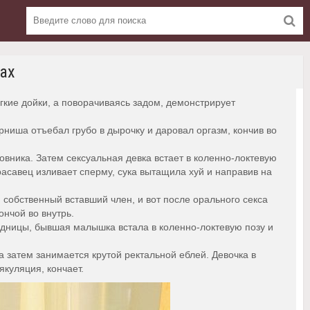
ах
ие дойки, а поворачиваясь задом, демонстрирует
рниша отъебал грубо в дырочку и даровал оргазм, кончив во
овника. Затем сексуальная девка встает в коленно-локтевую
расавец изливает сперму, сука вытащила хуй и направив на
 собственный вставший член, и вот после орального секса
ончой во внутрь.
задницы, бывшая малышка встала в коленно-локтевую позу и
 затем занимается крутой ректальной еблей. Девочка в
якуляция, кончает.