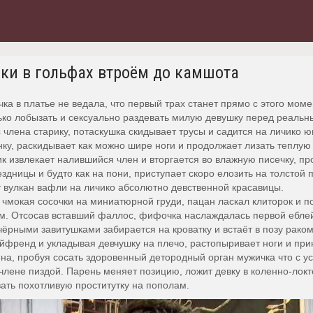
лки в гольфах втроём до камшота
ка в платье не ведала, что первый трах станет прямо с этого мом
о лобызать и сексуально раздевать милую девушку перед реаль
члена старику, потаскушка скидывает трусы и садится на личико 
нку, раскидывает как можно шире ноги и продолжает лизать теплую
 извлекает налившийся член и вторгается во влажную писечку, пр
дницы и будто как на пони, приступает скоро елозить на толстой 
т вулкан вафли на личико абсолютно девственной красавицы.
чмокая сосочки на миниатюрной груди, пацан ласкал клиторок и пол
м. Отсосав вставший фаллос, фифочка наслаждалась первой еблей,
рными завитушками забирается на кроватку и встаёт в позу раком
френд и укладывая девчушку на плечо, растопыривает ноги и прин
ена, пробуя сосать здоровенный детородный орган мужичка что с у
члене пиздой. Парень меняет позицию, ложит девку в коленно-лок
ать похотливую проститутку на пополам.