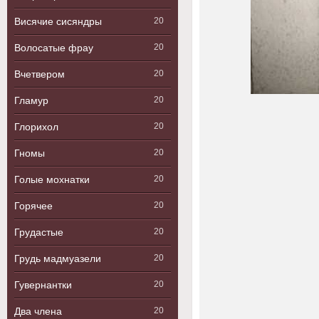
Висячие сисяндры
20
Волосатые фрау
20
Вчетвером
20
Гламур
20
Глорихол
20
Гномы
20
Голые мохнатки
20
Горячее
20
Грудастые
20
Грудь мадмуазели
20
Гувернантки
20
Два члена
20