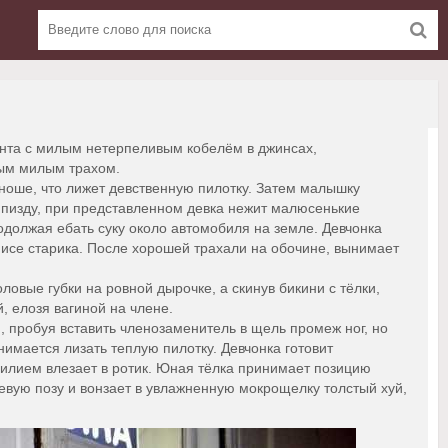
ента с милым нетерпеливым кобелём в джинсах,
ным милым трахом.
юноше, что лижет девственную пилотку. Затем малышку
 пизду, при представленном девка нежит малюсенькие
одолжая ебать суку около автомобиля на земле. Девчонка
писе старика. После хорошей трахали на обочине, вынимает
овые губки на ровной дырочке, а скинув бикини с тёлки,
 елозя вагиной на члене.
, пробуя вставить членозаменитель в щель промеж ног, но
имается лизать теплую пилотку. Девчонка готовит
силием влезает в ротик. Юная тёлка принимает позицию
тевую позу и вонзает в увлажненную мокрощелку толстый хуй,