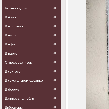
Бывшие девки
20
В бане
20
В магазине
20
В отеле
20
В офисе
20
В парке
20
С презервативом
20
В свитере
20
В сексуальном одеянье
20
В форме
20
Вагинальная ебля
20
Вибраторы
20