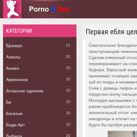
КАТЕГОРИИ
Первая ебля це
Симпатичная блондиноч
Бразерс
21
приступающим нежненьк
Азиаты
20
Сделав отменный отсос 
переворачивает на спи
Анимэ
20
буфера. Взрослый мужик
принимает позицию наез
Армянское
20
хуй из пизды и изливае
Сняв с девицы лифон и 
Атласное одеяние
20
пердолил матку пальце
Молодая шалашовка с чё
Би
20
раком приближается бой
значительный отсос чл
Богатые
20
наездницы и елозит на 
Боди-Арт
20
будто бы пробуя разорв
Буфера
20