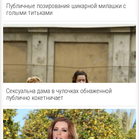
Публичные позирования шикарной милашки с
голыми титьками
Сексуальна дама в чулочках обнаженной
публично кокетничает