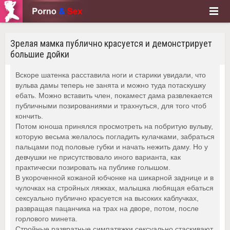
Зрелая мамка публично красуется и демонстрирует
большие дойки
Вскоре шатенка расставила ноги и старики увидали, что
вульва дамы теперь не занята и можно туда потаскушку
ебать. Можно вставить член, покамест дама развлекается
публичными позированиями и трахнуться, для того чтоб
кончить.
Потом юноша принялся просмотреть на побритую вульву,
которую весьма желалось погладить кулачками, забраться
пальцами под половые губки и начать нежить даму. Но у
девчушки не присутствовало иного варианта, как
практически позировать на публике голышом.
В укороченной кожаной юбчонке на шикарной заднице и в
чулочках на стройных ляжках, малышка любящая ебаться
сексуально публично красуется на высоких каблучках,
развращая пацанчика на трах на дворе, потом, после
горлового минета.
Стройные развратные симпатяжки сексуально стаскивают