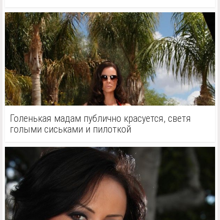
Голенькая мадам публично красуется, светя
голыми сиськами и пилоткой