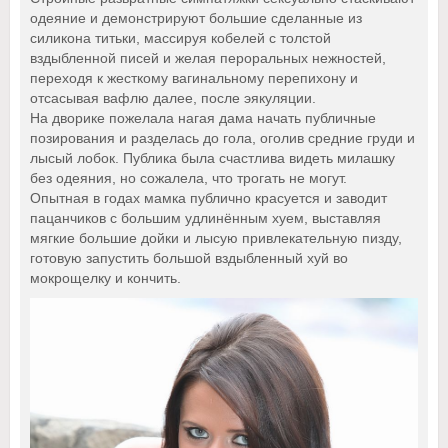
одеяние и демонстрируют большие сделанные из
силикона титьки, массируя кобелей с толстой
вздыбленной писей и желая пероральных нежностей,
переходя к жесткому вагинальному перепихону и
отсасывая вафлю далее, после эякуляции.
На дворике пожелала нагая дама начать публичные
позирования и разделась до гола, оголив средние груди и
лысый лобок. Публика была счастлива видеть милашку
без одеяния, но сожалела, что трогать не могут.
Опытная в годах мамка публично красуется и заводит
пацанчиков с большим удлинённым хуем, выставляя
мягкие большие дойки и лысую привлекательную пизду,
готовую запустить большой вздыбленный хуй во
мокрощелку и кончить.