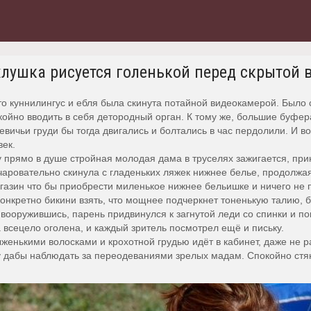
хлушка рисуется голенькой перед скрытой 
то куннилингус и ебля была скинута потайной видеокамерой. Было
ойно вводить в себя детородный орган. К тому же, большие буфера
вичьи груди бы тогда двигались и болтались в час пердолили. И вот
век.
 прямо в душе стройная молодая дама в труселях зажигается, при
чаровательно скинула с гладеньких ляжек нижнее белье, продолжая
азин что бы приобрести миленькое нижнее бельишке и ничего не
онкретно бикини взять, что мощнее подчеркнет тоненькую талию, 
ооружившись, парень придвинулся к загнутой леди со спинки и по
 всецело оголена, и каждый зритель посмотрел ещё и письку.
женькими волосками и крохотной грудью идёт в кабинет, даже не р
 дабы наблюдать за переодеваниями зрелых мадам. Спокойно стяну