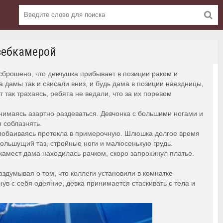
вебкамерой
 сброшено, что девчушка прибывает в позиции раком и
 дамы так и свисали вниз, и будь дама в позиции наездницы,
 так трахаясь, ребята не ведали, что за их поревом
нимаясь азартно раздеваться. Девчонка с большими ногами и
 соблазнять.
 побаиваясь протекла в примерочную. Шлюшка долгое время
большущий таз, стройные ноги и малюсенькую грудь.
камест дама находилась рачком, скоро запрокинул платье.
аздумывая о том, что коллеги установили в комнатке
в с себя одеяние, девка принимается стаскивать с тела и