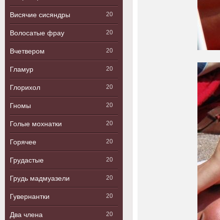
Висячие сисяндры
20
Волосатые фрау
20
Вчетвером
20
Гламур
20
Глорихол
20
Гномы
20
Голые мохнатки
20
Горячее
20
Грудастые
20
Грудь мадмуазели
20
Гувернантки
20
Два члена
20