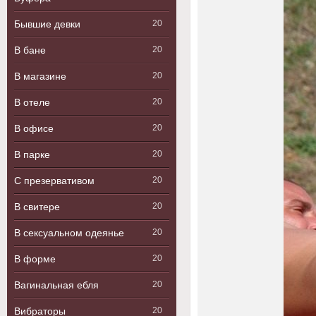
Бывшие девки
20
В бане
20
В магазине
20
В отеле
20
В офисе
20
В парке
20
С презервативом
20
В свитере
20
В сексуальном одеянье
20
В форме
20
Вагинальная ебля
20
Вибраторы
20