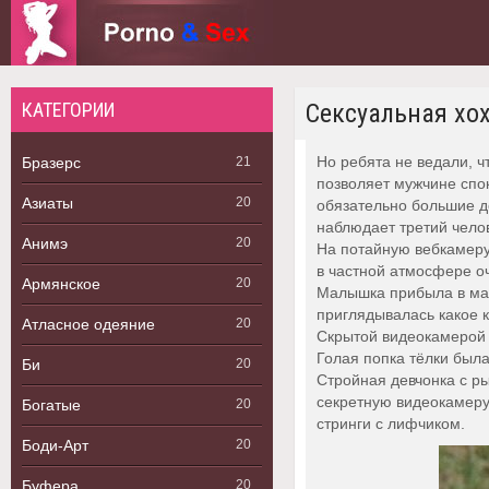
КАТЕГОРИИ
Сексуальная хо
Но ребята не ведали, ч
Бразерс
21
позволяет мужчине спок
Азиаты
20
обязательно большие де
наблюдает третий чело
Анимэ
20
На потайную вебкамеру
в частной атмосфере о
Армянское
20
Малышка прибыла в маг
приглядывалась какое к
Атласное одеяние
20
Скрытой видеокамерой в
Голая попка тёлки была
Би
20
Стройная девчонка с ры
секретную видеокамеру
Богатые
20
стринги с лифчиком.
Боди-Арт
20
Буфера
20